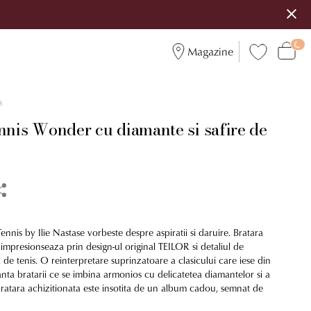
Magazine
8
nnis Wonder cu diamante si safire de
ennis by Ilie Nastase vorbeste despre aspiratii si daruire. Bratara
 impresionseaza prin design-ul original TEILOR si detaliul de
 de tenis. O reinterpretare suprinzatoare a clasicului care iese din
nta bratarii ce se imbina armonios cu delicatetea diamantelor si a
 bratara achizitionata este insotita de un album cadou, semnat de