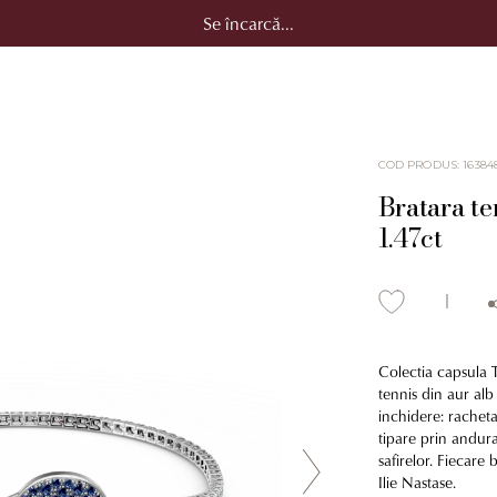
Se încarcă...
COD PRODUS
:
16384
Bratara te
1.47ct
Colectia capsula T
tennis din aur alb
inchidere: racheta
tipare prin andura
safirelor. Fiecare
Ilie Nastase.