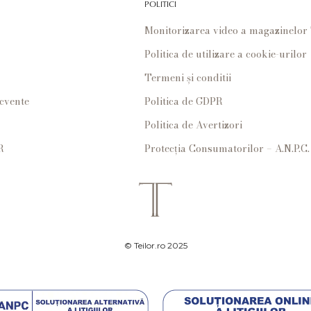
POLITICI
Monitorizarea video a magazinelo
Politica de utilizare a cookie-urilor
Termeni și conditii
ecvente
Politica de GDPR
Politica de Avertizori
R
Protecția Consumatorilor – A.N.P.C.
© Teilor.ro 2025