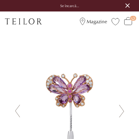
Se încarcă...
Magazine