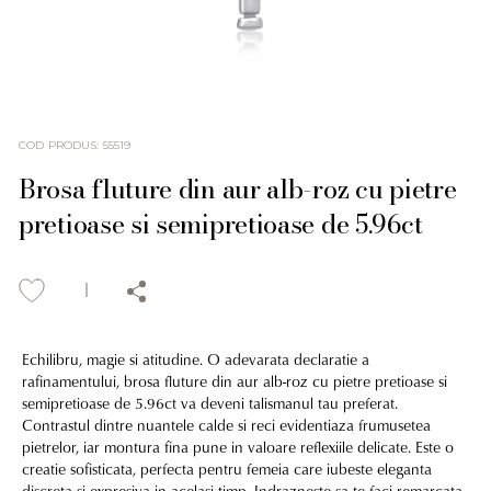
COD PRODUS
:
55519
Brosa fluture din aur alb-roz cu pietre
pretioase si semipretioase de 5.96ct
Echilibru, magie si atitudine. O adevarata declaratie a
rafinamentului, brosa fluture din aur alb-roz cu pietre pretioase si
semipretioase de 5.96ct va deveni talismanul tau preferat.
Contrastul dintre nuantele calde si reci evidentiaza frumusetea
pietrelor, iar montura fina pune in valoare reflexiile delicate. Este o
creatie sofisticata, perfecta pentru femeia care iubeste eleganta
discreta si expresiva in acelasi timp. Indrazneste sa te faci remarcata