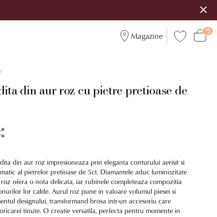
Magazine
7
ita din aur roz cu pietre pretioase de
ita din aur roz impresioneaza prin eleganta conturului aerisit si
omatic al pietrelor pretioase de 5ct. Diamantele aduc luminozitate
ele roz ofera o nota delicata, iar rubinele completeaza compozitia
tonurilor lor calde. Aurul roz pune in valoare volumul piesei si
mentul designului, transformand brosa intr-un accesoriu care
 oricarei tinute. O creatie versatila, perfecta pentru momente in