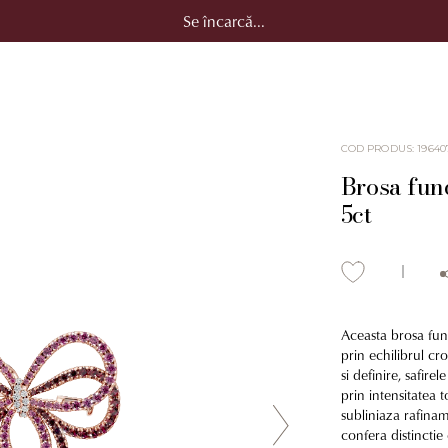
Se încarcă...
COD PRODUS
:
19640
Brosa fund
5ct
Aceasta brosa fund
prin echilibrul cr
si definire, safir
prin intensitatea 
subliniaza rafina
confera distinctie