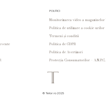
POLITICI
Monitorizarea video a magazinelo
Politica de utilizare a cookie-urilor
Termeni și conditii
ecvente
Politica de GDPR
Politica de Avertizori
R
Protecția Consumatorilor – A.N.P.C.
© Teilor.ro 2025