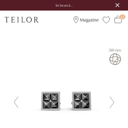
Se încarcă...
Magazine
360 view