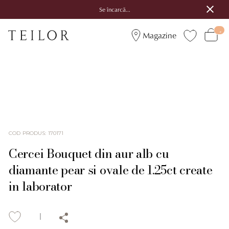
Se încarcă...
Magazine
COD PRODUS
:
170171
Cercei Bouquet din aur alb cu
diamante pear si ovale de 1.25ct create
in laborator