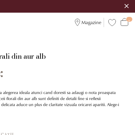
Magazine
rali din aur alb
ta alegerea ideala atunci cand doresti sa adaugi o nota proaspata
eii florali din aur alb sunt definiti de detalii fine si reflexii
delicata aduce un plus de claritate vizuala oricarei aparitii. Alege-i
ICAȚII