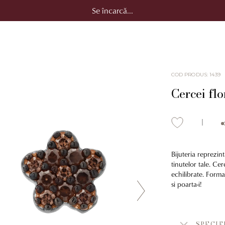
Se încarcă...
COD PRODUS
:
1439
Cercei flo
Bijuteria reprezin
tinutelor tale. Cerc
echilibrate. Forma 
si poarta-i!
SPECIF