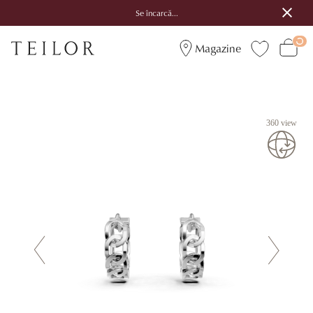
Se încarcă...
Magazine
360 view