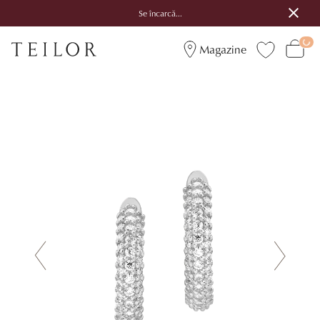
Se încarcă...
Magazine