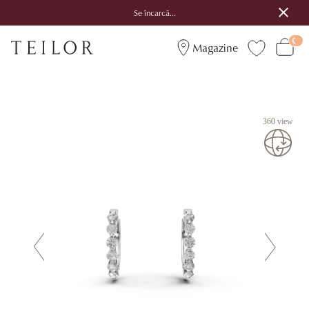
Se încarcă...
Magazine
360 view