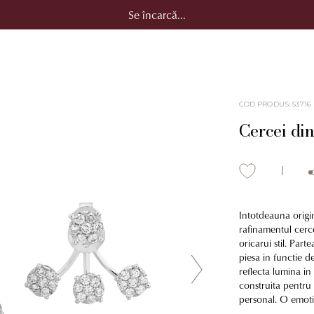
Se încarcă...
COD PRODUS
:
53716
Cercei din
Intotdeauna origin
rafinamentul cerc
oricarui stil. Parte
piesa in functie 
reflecta lumina in 
construita pentru a
personal. O emotie