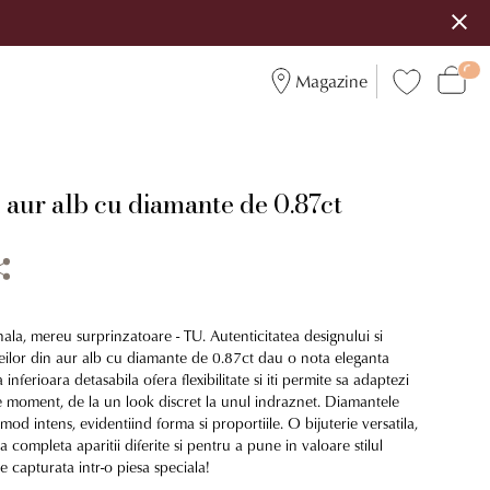
Magazine
 aur alb cu diamante de 0.87ct
ala, mereu surprinzatoare - TU. Autenticitatea designului si
eilor din aur alb cu diamante de 0.87ct dau o nota eleganta
a inferioara detasabila ofera flexibilitate si iti permite sa adaptezi
de moment, de la un look discret la unul indraznet. Diamantele
mod intens, evidentiind forma si proportiile. O bijuterie versatila,
 completa aparitii diferite si pentru a pune in valoare stilul
 capturata intr-o piesa speciala!