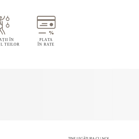
ȚII ÎN
PLATA
L TEILOR
ÎN RATE
ȚINE LEGĂTURA CU NOI