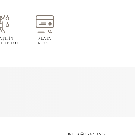
ȚII ÎN
PLATA
L TEILOR
ÎN RATE
ȚINE LEGĂTURA CU NOI