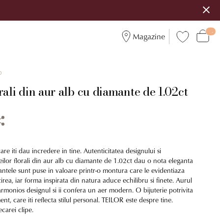
Magazine
0
rali din aur alb cu diamante de 1.02ct
care iti dau incredere in tine. Autenticitatea designului si
ilor florali din aur alb cu diamante de 1.02ct dau o nota eleganta
mantele sunt puse in valoare printr-o montura care le evidentiaza
ucirea, iar forma inspirata din natura aduce echilibru si finete. Aurul
monios designul si ii confera un aer modern. O bijuterie potrivita
t, care iti reflecta stilul personal. TEILOR este despre tine.
carei clipe.