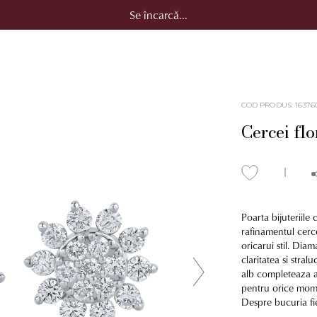
Se încarcă...
COD PRODUS
:
16376
Cercei flo
Poarta bijuteriile 
rafinamentul cerce
oricarui stil. Dia
claritatea si stral
alb completeaza ar
pentru orice momen
Despre bucuria fie