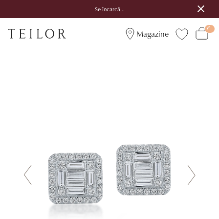
Se încarcă...
Magazine