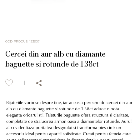
COD PRODUS
:
123907
Cercei din aur alb cu diamante
baguette si rotunde de 1.38ct
Bijuteriile vorbesc despre tine, iar aceasta pereche de cercei din aur
alb cu diamante baguette si rotunde de 1.38ct aduce o nota
eleganta oricarui stil. Taieturile baguette ofera structura si claritate,
completate de stralucirea armonioasa a diamantelor rotunde. Aurul
alb evidentiaza puritatea designului si transforma piesa intr-un
accesoriu ideal pentru aparitii sofisticate. Creati pentru femeia care
cauta rafinament si expresivitate in fiecare detaliu, acesti cercei