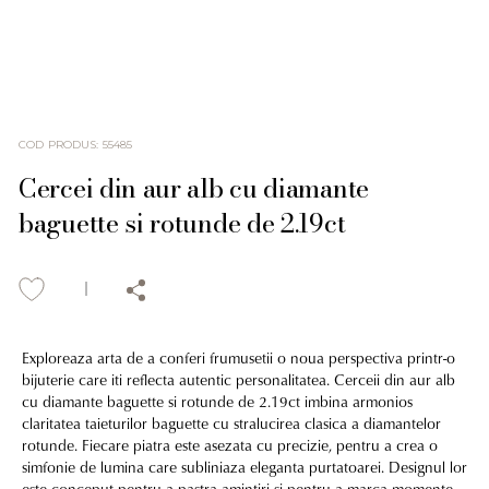
COD PRODUS
:
55485
Cercei din aur alb cu diamante
baguette si rotunde de 2.19ct
Exploreaza arta de a conferi frumusetii o noua perspectiva printr-o
bijuterie care iti reflecta autentic personalitatea. Cerceii din aur alb
cu diamante baguette si rotunde de 2.19ct imbina armonios
claritatea taieturilor baguette cu stralucirea clasica a diamantelor
rotunde. Fiecare piatra este asezata cu precizie, pentru a crea o
simfonie de lumina care subliniaza eleganta purtatoarei. Designul lor
este conceput pentru a pastra amintiri si pentru a marca momente