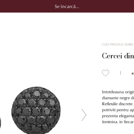
Se încarcă...
COD PRODUS
:
55360
Cercei din
Intotdeauna origi
diamante negre de
Reflexiile discret
potriviti pentru ap
prezenta eleganta 
feminina. in fiecar