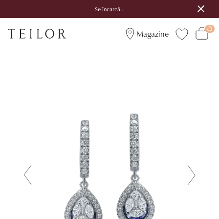
Se încarcă...
Magazine