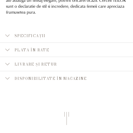
alb adauga un finisaj elegant, potrivit oricarei ocazii. Cerceii TEILOR
sunt o declaratie de stil si incredere, dedicata femeii care apreciaza
frumusetea pura.
SPECIFICAȚII
PLATA ÎN RATE
LIVRARE ȘI RETUR
DISPONIBILITATE ÎN MAGAZINE