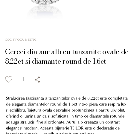
COD PRODUS
:
55792
Cercei din aur alb cu tanzanite ovale de
8.22ct si diamante round de 1.6ct
Stralucirea fascinanta a tanzanitelor ovale de 8.22ct este completata
de eleganta diamantelor round de 1.6ct intr-o piesa care respira lux
si echilibru. Taietura ovala dezvaluie profunzimea albastrului-violet,
oferind o lumina unica si sofisticata, in timp ce diamantele rotunde
adauga straluciri fine si ordonate. Aurul alb creeaza un contrast
elegant si modern. Aceasta bijuterie TEILOR este o declaratie de
incredere si gratie – un tribut adus frumusetii rare.