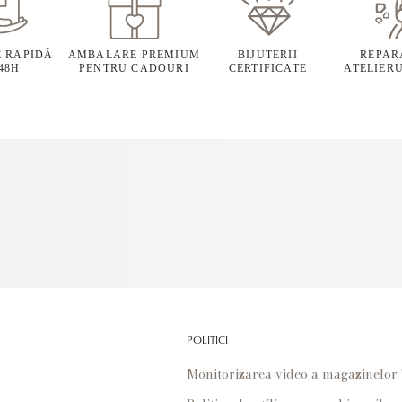
E RAPIDĂ
AMBALARE PREMIUM
BIJUTERII
REPARA
 48H
PENTRU CADOURI
CERTIFICATE
ATELIERU
POLITICI
Monitorizarea video a magazinelo