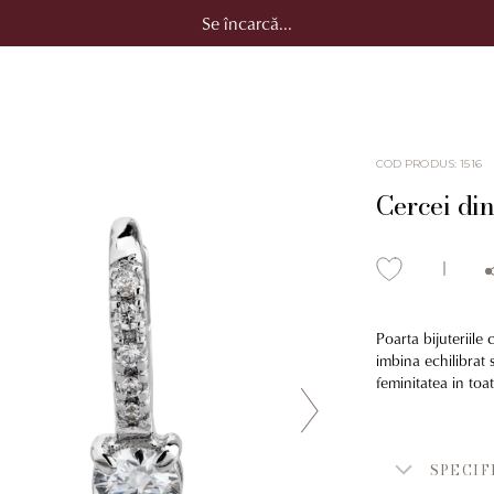
Se încarcă...
COD PRODUS
:
1516
Cercei din
Poarta bijuteriile
imbina echilibrat 
feminitatea in toat
SPECIF