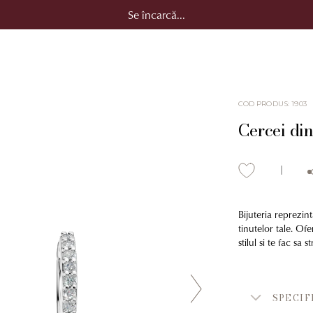
Se încarcă...
COD PRODUS
:
1903
Cercei din
Bijuteria reprezin
tinutelor tale. Ofe
stilul si te fac sa
SPECIF