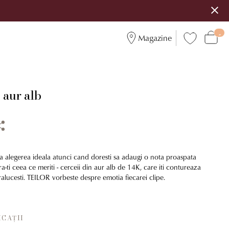
Magazine
 aur alb
ta alegerea ideala atunci cand doresti sa adaugi o nota proaspata
ra-ti ceea ce meriti - cerceii din aur alb de 14K, care iti contureaza
 stralucesti. TEILOR vorbeste despre emotia fiecarei clipe.
ICAȚII