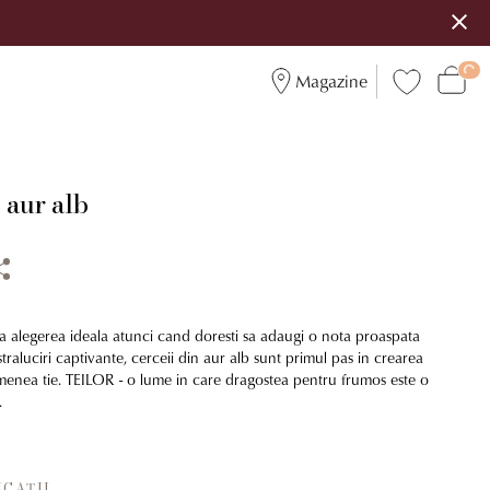
Magazine
 aur alb
ta alegerea ideala atunci cand doresti sa adaugi o nota proaspata
straluciri captivante, cerceii din aur alb sunt primul pas in crearea
emenea tie. TEILOR - o lume in care dragostea pentru frumos este o
.
ICAȚII