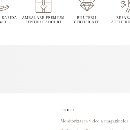
E RAPIDĂ
AMBALARE PREMIUM
BIJUTERII
REPARA
 48H
PENTRU CADOURI
CERTIFICATE
ATELIERU
POLITICI
Monitorizarea video a magazinelo