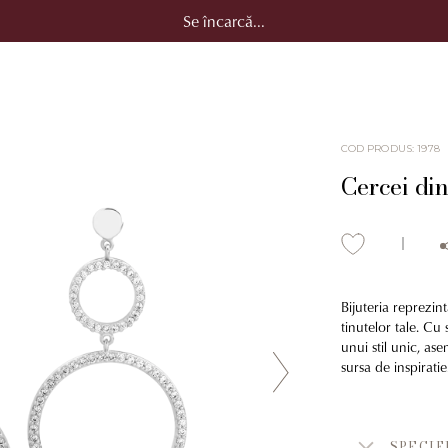
Se încarcă...
COD PRODUS
:
1978
Cercei din
Bijuteria reprezin
tinutelor tale. Cu 
unui stil unic, as
sursa de inspiratie
SPECIF