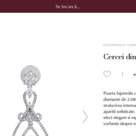
Se încarcă...
COD PRODUS
:
11228
Cercei din
Poarta bijuteriile
diamante de 2.08ct
stralucirea intens
aparitii sofisticat
efect elegant si e
vorbeste despre em