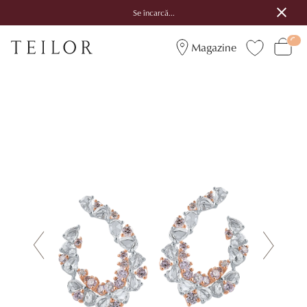
Se încarcă...
Magazine