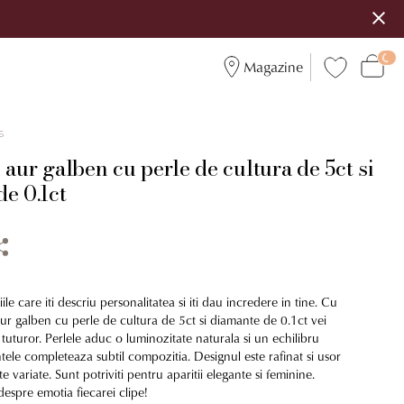
Magazine
6
 aur galben cu perle de cultura de 5ct si
e 0.1ct
le care iti descriu personalitatea si iti dau incredere in tine. Cu
aur galben cu perle de cultura de 5ct si diamante de 0.1ct vei
le tuturor. Perlele aduc o luminozitate naturala si un echilibru
ntele completeaza subtil compozitia. Designul este rafinat si usor
te variate. Sunt potriviti pentru aparitii elegante si feminine.
espre emotia fiecarei clipe!