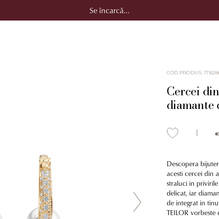
Se încarcă...
COD PRODUS
:
17828
Cercei din
diamante d
Descopera bijuterii
acesti cercei din 
straluci in priviri
delicat, iar diama
de integrat in tinu
TEILOR vorbeste d