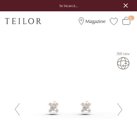
Se încarcă...
Magazine
360 view