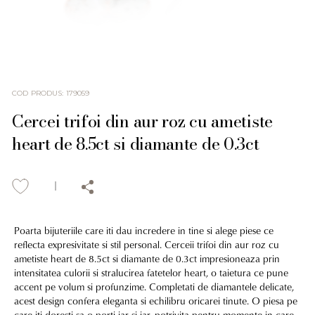
COD PRODUS
:
179059
Cercei trifoi din aur roz cu ametiste
heart de 8.5ct si diamante de 0.3ct
Poarta bijuteriile care iti dau incredere in tine si alege piese ce
reflecta expresivitate si stil personal. Cerceii trifoi din aur roz cu
ametiste heart de 8.5ct si diamante de 0.3ct impresioneaza prin
intensitatea culorii si stralucirea fatetelor heart, o taietura ce pune
accent pe volum si profunzime. Completati de diamantele delicate,
acest design confera eleganta si echilibru oricarei tinute. O piesa pe
care iti doresti sa o porti iar si iar, potrivita pentru momente in care