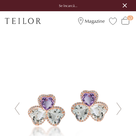
Se încarcă...
Magazine