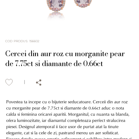
COD PRODUS
:
156602
Cercei din aur roz cu morganite pear
de 7.75ct si diamante de 0.66ct
Povestea ta incepe cu o bijuterie seducatoare. Cerceii din aur roz
cu morganite pear de 7.75ct si diamante de 0.66ct aduc o nota
calda si feminina oricarei aparitii. Morganitul, cu nuanta sa blanda,
ofera luminozitate, iar diamantul completeaza perfect stralucirea
piesei. Designul atemporal ii face usor de purtat atat la tinute
elegante, cat si la cele de zi, pastrand mereu un aer sofisticat.
Fiecare detaliu evoca emotie, rafinament si echilibru intre modern si