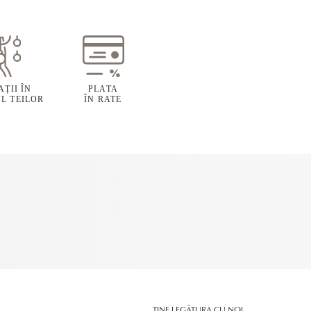
ȚII ÎN
PLATA
L TEILOR
ÎN RATE
ȚINE LEGĂTURA CU NOI