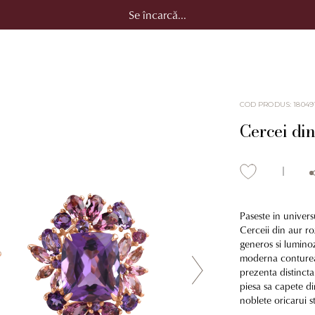
Se încarcă...
COD PRODUS
:
18049
Cercei din
Paseste in universu
Cerceii din aur r
generos si luminoz
moderna contureaz
prezenta distincta
piesa sa capete d
noblete oricarui s