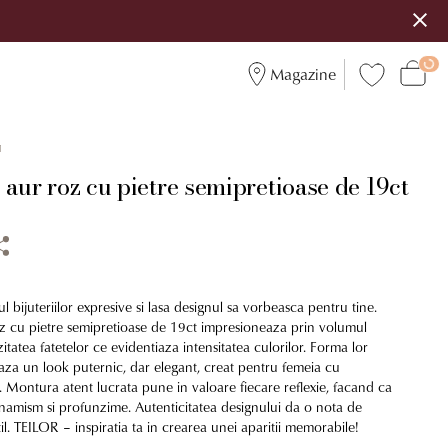
Magazine
1
 aur roz cu pietre semipretioase de 19ct
l bijuteriilor expresive si lasa designul sa vorbeasca pentru tine.
oz cu pietre semipretioase de 19ct impresioneaza prin volumul
itatea fatetelor ce evidentiaza intensitatea culorilor. Forma lor
a un look puternic, dar elegant, creat pentru femeia cu
. Montura atent lucrata pune in valoare fiecare reflexie, facand ca
inamism si profunzime. Autenticitatea designului da o nota de
til. TEILOR – inspiratia ta in crearea unei aparitii memorabile!