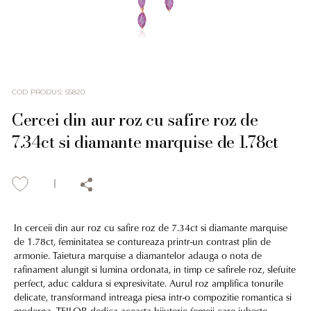
COD PRODUS
:
55820
Cercei din aur roz cu safire roz de
7.34ct si diamante marquise de 1.78ct
In cerceii din aur roz cu safire roz de 7.34ct si diamante marquise
de 1.78ct, feminitatea se contureaza printr-un contrast plin de
armonie. Taietura marquise a diamantelor adauga o nota de
rafinament alungit si lumina ordonata, in timp ce safirele roz, slefuite
perfect, aduc caldura si expresivitate. Aurul roz amplifica tonurile
delicate, transformand intreaga piesa intr-o compozitie romantica si
moderna. TEILOR dedica aceasta bijuterie femeii care iubeste