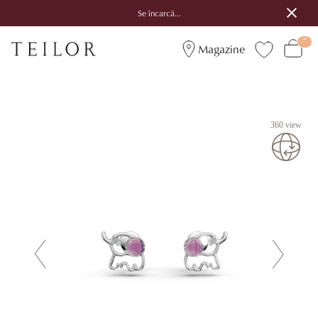
Se încarcă...
Magazine
360 view