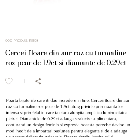
COD PRODUS
:
119508
Cercei floare din aur roz cu turmaline
roz pear de 1.9ct si diamante de 0.29ct
Poarta bijuteriile care iti dau incredere in tine. Cerceii floare din aur
roz cu turmaline roz pear de 1.9ct atrag privirile prin nuanta lor
intensa si prin felul in care taietura alungita amplifica luminozitatea
pietrei. Diamantele de 0.29ct adauga stralucire suplimentara,
conturand un design feminin si expresiv. Aceasta pereche devine un
mod inedit de a impartasi pasiunea pentru eleganta si de a adauga
un accent delicat tinutelor tale. Fiecare detaliu inspira stil si