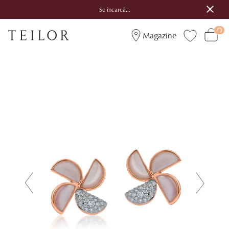
Se încarcă...
Magazine