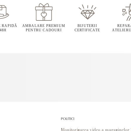
E RAPIDĂ
AMBALARE PREMIUM
BIJUTERII
REPARA
 48H
PENTRU CADOURI
CERTIFICATE
ATELIERU
POLITICI
Monitorizarea video a magazinelo