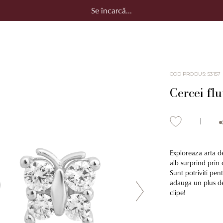
Se încarcă...
COD PRODUS
:
53157
Cercei flu
Exploreaza arta de
alb surprind prin d
Sunt potriviti pen
adauga un plus de
clipe!