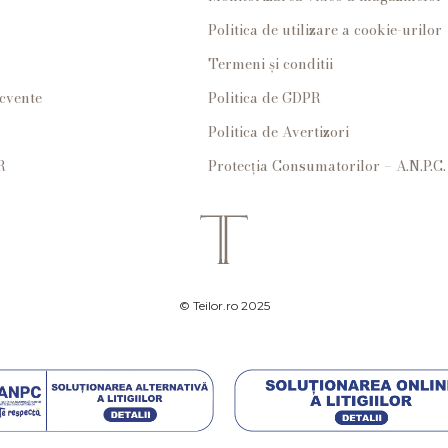
Politica de utilizare a cookie-urilor
Termeni și conditii
ecvente
Politica de GDPR
Politica de Avertizori
R
Protecția Consumatorilor – A.N.P.C.
© Teilor.ro 2025