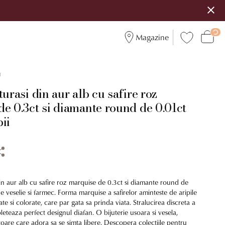
Magazine
1
turasi din aur alb cu safire roz
e 0.3ct si diamante round de 0.01ct
ii
din aur alb cu safire roz marquise de 0.3ct si diamante round de
de veselie si farmec. Forma marquise a safirelor aminteste de aripile
ate si colorate, care par gata sa prinda viata. Stralucirea discreta a
teaza perfect designul diafan. O bijuterie usoara si vesela,
toare care adora sa se simta libere. Descopera colectiile pentru