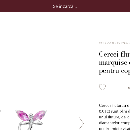
Se încarcă...
COD PRODUS
:
17646
Cercei flu
marquise d
pentru cop
Cerceii fluturasi 
0.01ct sunt plini 
unui fluture, delic
diamantelor comple
pentru micile visa