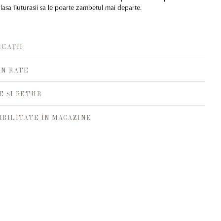
 lasa fluturasii sa le poarte zambetul mai departe.
ICAȚII
ÎN RATE
E ȘI RETUR
IBILITATE ÎN MAGAZINE