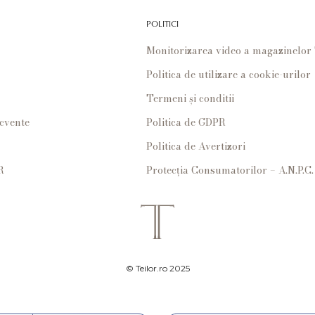
POLITICI
Monitorizarea video a magazinelo
Politica de utilizare a cookie-urilor
Termeni și conditii
ecvente
Politica de GDPR
Politica de Avertizori
R
Protecția Consumatorilor – A.N.P.C.
© Teilor.ro 2025