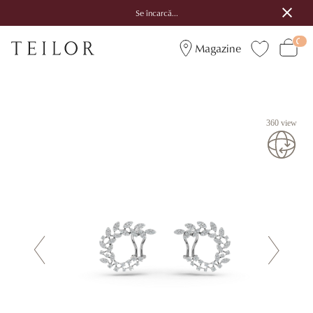
Se încarcă...
Magazine
360 view