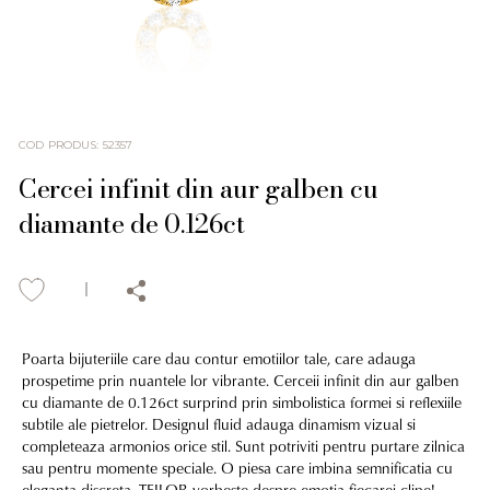
COD PRODUS
:
52357
Cercei infinit din aur galben cu
diamante de 0.126ct
Poarta bijuteriile care dau contur emotiilor tale, care adauga
prospetime prin nuantele lor vibrante. Cerceii infinit din aur galben
cu diamante de 0.126ct surprind prin simbolistica formei si reflexiile
subtile ale pietrelor. Designul fluid adauga dinamism vizual si
completeaza armonios orice stil. Sunt potriviti pentru purtare zilnica
sau pentru momente speciale. O piesa care imbina semnificatia cu
eleganta discreta. TEILOR vorbeste despre emotia fiecarei clipe!