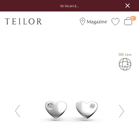
Se încarcă...
Magazine
360 view