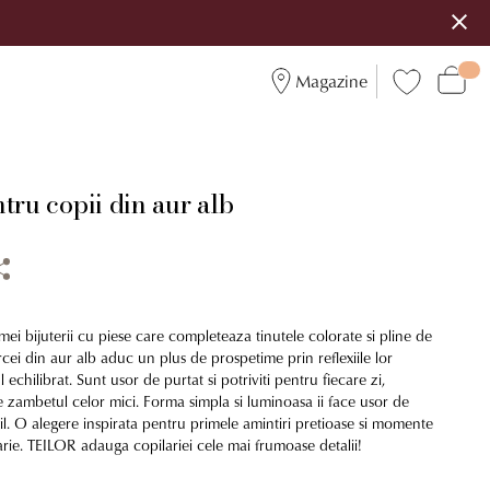
Magazine
tru copii din aur alb
ei bijuterii cu piese care completeaza tinutele colorate si pline de
rcei din aur alb aduc un plus de prospetime prin reflexiile lor
l echilibrat. Sunt usor de purtat si potriviti pentru fiecare zi,
 zambetul celor mici. Forma simpla si luminoasa ii face usor de
stil. O alegere inspirata pentru primele amintiri pretioase si momente
arie. TEILOR adauga copilariei cele mai frumoase detalii!