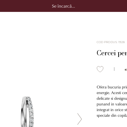
Se încarcă...
COD PRODUS
:
1928
Cercei pen
Ofera bucuria prim
energie. Acesti ce
delicate si designu
punand in valoare
integrat in orice 
speciale din copil