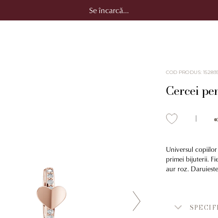
Se încarcă...
COD PRODUS
:
15289
Cercei pen
Universul copiilor
primei bijuterii. 
aur roz. Daruieste
SPECIF