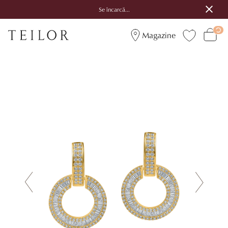
Se încarcă...
Magazine