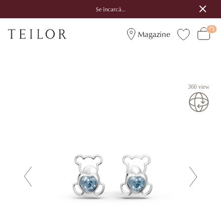
Se încarcă...
Magazine
360 view