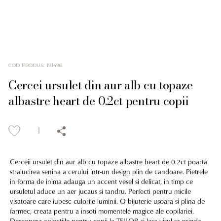
COD PRODUS
:
191496
Cercei ursulet din aur alb cu topaze
albastre heart de 0.2ct pentru copii
Cerceii ursulet din aur alb cu topaze albastre heart de 0.2ct poarta
stralucirea senina a cerului intr-un design plin de candoare. Pietrele
in forma de inima adauga un accent vesel si delicat, in timp ce
ursuletul aduce un aer jucaus si tandru. Perfecti pentru micile
visatoare care iubesc culorile luminii. O bijuterie usoara si plina de
farmec, creata pentru a insoti momentele magice ale copilariei.
Descopera colectiile pentru copii la TEILOR si lasa visul sa prinda