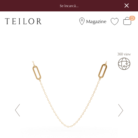
Se încarcă...
Magazine
360 view