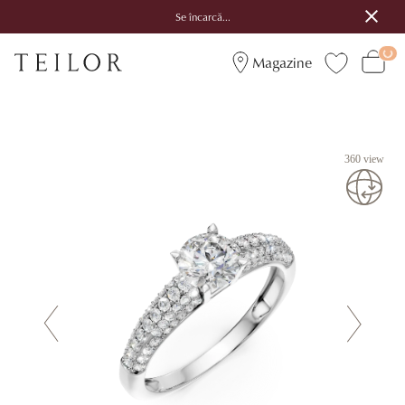
Se încarcă...
Magazine
360 view