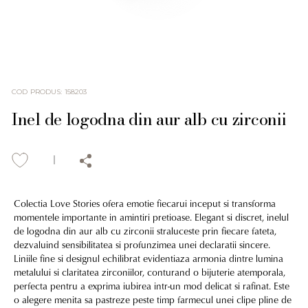
COD PRODUS
:
158203
Inel de logodna din aur alb cu zirconii
Colectia Love Stories ofera emotie fiecarui inceput si transforma
momentele importante in amintiri pretioase. Elegant si discret, inelul
de logodna din aur alb cu zirconii straluceste prin fiecare fateta,
dezvaluind sensibilitatea si profunzimea unei declaratii sincere.
Liniile fine si designul echilibrat evidentiaza armonia dintre lumina
metalului si claritatea zirconiilor, conturand o bijuterie atemporala,
perfecta pentru a exprima iubirea intr-un mod delicat si rafinat. Este
o alegere menita sa pastreze peste timp farmecul unei clipe pline de