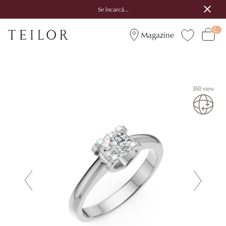
Se încarcă...
Magazine
360 view