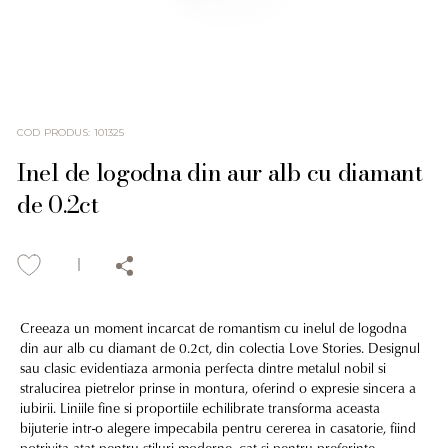
COD PRODUS
:
101325
Inel de logodna din aur alb cu diamant
de 0.2ct
Creeaza un moment incarcat de romantism cu inelul de logodna
din aur alb cu diamant de 0.2ct, din colectia Love Stories. Designul
sau clasic evidentiaza armonia perfecta dintre metalul nobil si
stralucirea pietrelor prinse in montura, oferind o expresie sincera a
iubirii. Liniile fine si proportiile echilibrate transforma aceasta
bijuterie intr-o alegere impecabila pentru cererea in casatorie, fiind
potrivita atat pentru stiluri moderne, cat si pentru preferinte