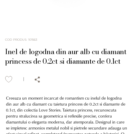
COD PRODUS
:
101563
Inel de logodna din aur alb cu diamant
princess de 0.2ct si diamante de 0.1ct
Creeaza un moment incarcat de romantism cu inelul de logodna
din aur alb cu diamant cu taietura princess de 0.2ct si diamante de
0.1ct, din colectia Love Stories. Taietura princess, recunoscuta
pentru stralucirea sa geometrica si reflexiile precise, confera
diamantului o eleganta moderna, dar atemporala. Designul in care
se impletesc armonios metalul nobil si pietrele secundare adauga un
efect vizual rafinat, completand frumusetea naturala a bijuteriei. O