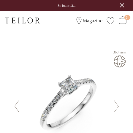
Se încarcă...
Magazine
360 view