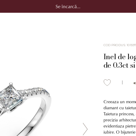
Se încarcă...
COD PRODUS
:
10159
Inel de lo
de 0.3ct s
Creeaza un momen
diamant cu taietur
Taietura princess
precizia arhitectu
evidentiaza pietre
iubire. O bijuteri