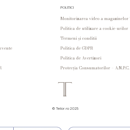
POLITICI
Monitorizarea video a magazinelo
Politica de utilizare a cookie-urilor
Termeni și conditii
ecvente
Politica de GDPR
Politica de Avertizori
R
Protecția Consumatorilor – A.N.P.C.
© Teilor.ro 2025