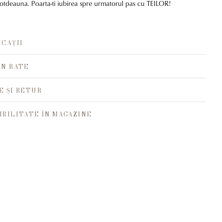
totdeauna. Poarta-ti iubirea spre urmatorul pas cu TEILOR!
ICAȚII
ÎN RATE
E ȘI RETUR
IBILITATE ÎN MAGAZINE