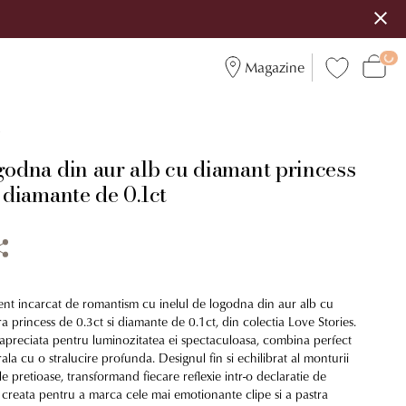
Magazine
7
godna din aur alb cu diamant princess
i diamante de 0.1ct
t incarcat de romantism cu inelul de logodna din aur alb cu
a princess de 0.3ct si diamante de 0.1ct, din colectia Love Stories.
, apreciata pentru luminozitatea ei spectaculoasa, combina perfect
rala cu o stralucire profunda. Designul fin si echilibrat al monturii
le pretioase, transformand fiecare reflexie intr-o declaratie de
e creata pentru a marca cele mai emotionante clipe si a pastra