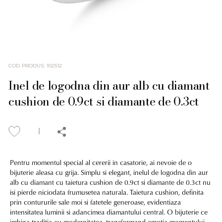
COD PRODUS
:
102512
Inel de logodna din aur alb cu diamant
cushion de 0.9ct si diamante de 0.3ct
Pentru momentul special al cererii in casatorie, ai nevoie de o
bijuterie aleasa cu grija. Simplu si elegant, inelul de logodna din aur
alb cu diamant cu taietura cushion de 0.9ct si diamante de 0.3ct nu
isi pierde niciodata frumusetea naturala. Taietura cushion, definita
prin contururile sale moi si fatetele generoase, evidentiaza
intensitatea luminii si adancimea diamantului central. O bijuterie ce
imbina traditia cu modernitatea, transformand emotia momentului