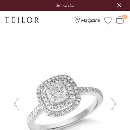
Se încarcă...
Magazine