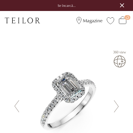
Se încarcă...
Magazine
360 view