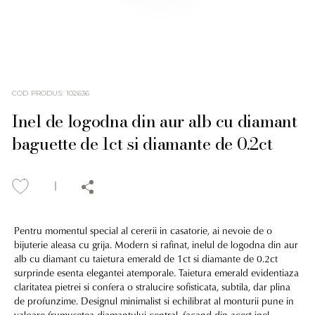
COD PRODUS
:
102636
Inel de logodna din aur alb cu diamant
baguette de 1ct si diamante de 0.2ct
Pentru momentul special al cererii in casatorie, ai nevoie de o
bijuterie aleasa cu grija. Modern si rafinat, inelul de logodna din aur
alb cu diamant cu taietura emerald de 1ct si diamante de 0.2ct
surprinde esenta elegantei atemporale. Taietura emerald evidentiaza
claritatea pietrei si confera o stralucire sofisticata, subtila, dar plina
de profunzime. Designul minimalist si echilibrat al monturii pune in
valoare frumusetea diamantului central, facand din acest inel