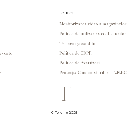
POLITICI
Monitorizarea video a magazinelo
Politica de utilizare a cookie-urilor
Termeni și conditii
ecvente
Politica de GDPR
Politica de Avertizori
R
Protecția Consumatorilor – A.N.P.C.
© Teilor.ro 2025