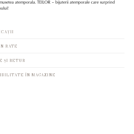
frumusetea atemporala. TEILOR – bijuterii atemporale care surprind
nului!
ICAȚII
ÎN RATE
E ȘI RETUR
IBILITATE ÎN MAGAZINE