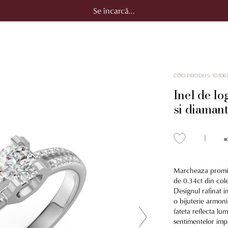
Se încarcă...
COD PRODUS
:
10306
Inel de lo
si diamant
Marcheaza promisi
de 0.34ct din cole
Designul rafinat i
o bijuterie armoni
fateta reflecta lu
sentimentelor impa