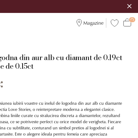
Magazine
1
godna din aur alb cu diamant de 0.19ct
e de 0.15ct
unea iubirii voastre cu inelul de logodna din aur alb cu diamante
ctia Love Stories, o reinterpretare moderna a elegantei clasice.
mbina liniile curate cu stralucirea discreta a diamantelor, rezultand
oasa, ce se potriveste perfect cu orice model de verigheta. Fiecare
mina cu subtilitate, conturand un simbol pretios al logodnei si al
rtasite. Este o alegere ideala pentru femeia care apreciaza