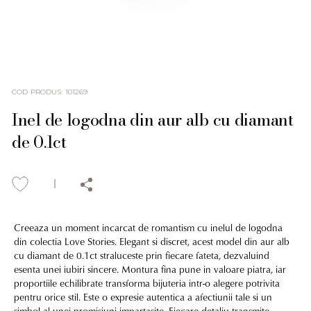
COD PRODUS
:
101269
Inel de logodna din aur alb cu diamant
de 0.1ct
Creeaza un moment incarcat de romantism cu inelul de logodna
din colectia Love Stories. Elegant si discret, acest model din aur alb
cu diamant de 0.1ct straluceste prin fiecare fateta, dezvaluind
esenta unei iubiri sincere. Montura fina pune in valoare piatra, iar
proportiile echilibrate transforma bijuteria intr-o alegere potrivita
pentru orice stil. Este o expresie autentica a afectiunii tale si un
simbol al unei promisiuni impartasite. Fiecare detaliu transmite