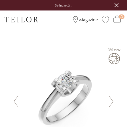
Se încarcă...
Magazine
360 view