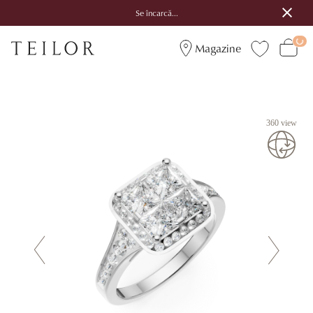
Se încarcă...
Magazine
360 view